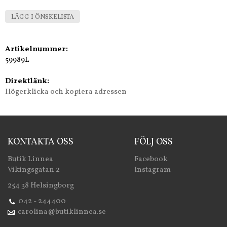
LÄGG I ÖNSKELISTA
Artikelnummer:
59989L
Direktlänk:
Högerklicka och kopiera adressen
KONTAKTA OSS
FÖLJ OSS
Butik Linnea
Facebook
Vikingsgatan 2
Instagram
254 38 Helsingborg
042 - 244400
carolina@butiklinnea.se