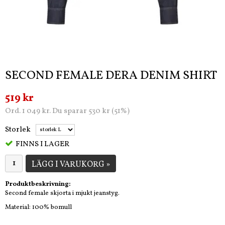
SECOND FEMALE DERA DENIM SHIRT
519 kr
Ord. 1 049 kr. Du sparar 530 kr (51%)
Storlek
FINNS I LAGER
LÄGG I VARUKORG »
Produktbeskrivning:
Second female skjorta i mjukt jeanstyg.
Material: 100% bomull