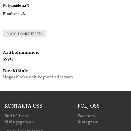
Polyamide 24%
Elasthane 2%
LÄGG I ÖNSKELISTA
Artikelnummer:
59913s
Direktlänk:
Högerklicka och kopiera adressen
KONTAKTA OSS
FÖLJ OSS
Butik Linnea
Facebook
Vikingsgatan 2
Instagram