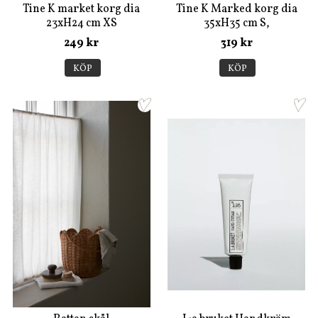
Tine K market korg dia
Tine K Marked korg dia
23xH24 cm XS
35xH35 cm S,
249 kr
319 kr
KÖP
KÖP