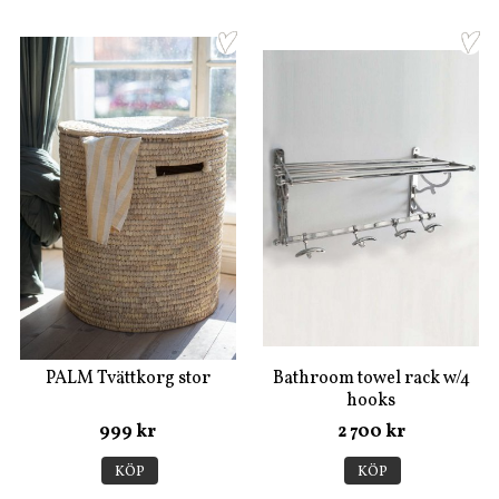
PALM Tvättkorg stor
Bathroom towel rack w/4
hooks
999 kr
2 700 kr
KÖP
KÖP