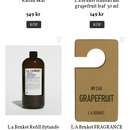
Rattan skål
L:a bruket Handkräm
grapefruit leaf 30 ml
549 kr
149 kr
KÖP
KÖP
L:a Bruket Refill flytande
L:A Bruket FRAGRANCE