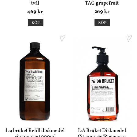
tvål
TAG grapefruit
salvia/rosmarin/lavendel
469 kr
269 kr
1000ml
KÖP
KÖP
L:a bruket Refill diskmedel
L:A Bruket Diskmedel
citrongräs 1000ml
Citrongräs/Rosmarin