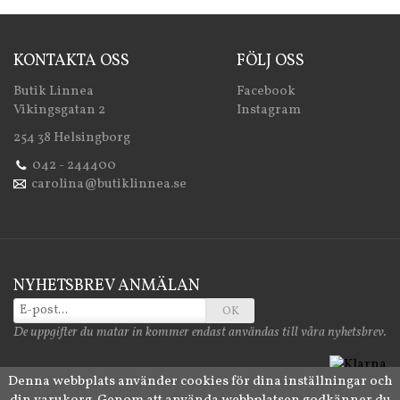
KONTAKTA OSS
FÖLJ OSS
Butik Linnea
Facebook
Vikingsgatan 2
Instagram
254 38 Helsingborg
042 - 244400
carolina@butiklinnea.se
NYHETSBREV ANMÄLAN
OK
De uppgifter du matar in kommer endast användas till våra nyhetsbrev.
Denna webbplats använder cookies för dina inställningar och