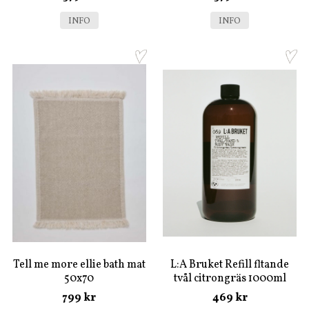
INFO
INFO
Tell me more ellie bath mat
L:A Bruket Refill fltande
50x70
tvål citrongräs 1000ml
799 kr
469 kr