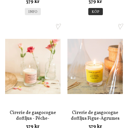
379 kr
379 kr
INFO
KÖP
Cirerie de gasgocogne
Cirerie de gasgocogne
doftljus - Pêche-
doftljus Figue-Agrumes
Camomille
379 kr
379 kr