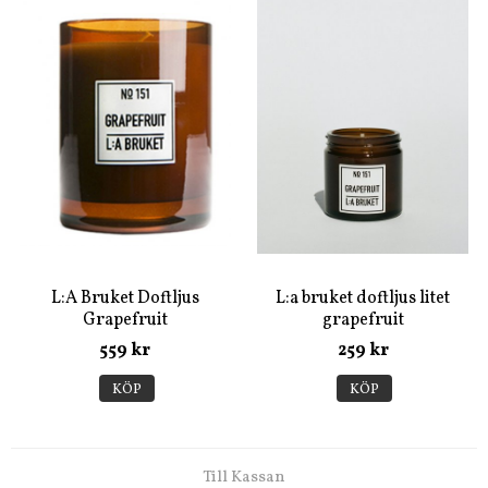
L:A Bruket Doftljus
L:a bruket doftljus litet
Grapefruit
grapefruit
559 kr
259 kr
KÖP
KÖP
Till Kassan