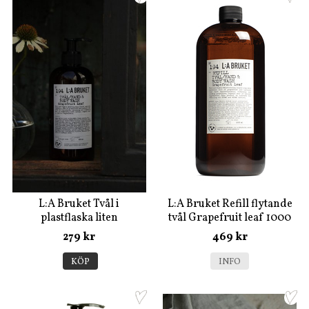
L:A Bruket Tvål i
L:A Bruket Refill flytande
plastflaska liten
tvål Grapefruit leaf 1000
Salvia/rosmarin/lavendel
ml
279 kr
469 kr
KÖP
INFO