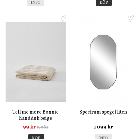
INFO
KÖP
Tell me more Bonnie
Spectrum spegel liten
handduk beige
99 kr
1 099 kr
199 kr
KÖP
INFO