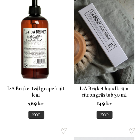
L:A Bruket tvål grapefruit
L:A Bruket handkräm
leaf
citrongräs tub 30 ml
369 kr
149 kr
KÖP
KÖP