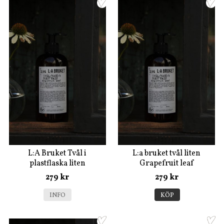
L:A Bruket Tvål i
L:a bruket tvål liten
plastflaska liten
Grapefruit leaf
Citrongräs
279 kr
279 kr
INFO
KÖP