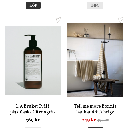
KÖP
INFO
L:A Bruket Tvål i
Tell me more Bonnie
plastflaska Citrongräs
badhandduk beige
369 kr
249 kr
499 kr