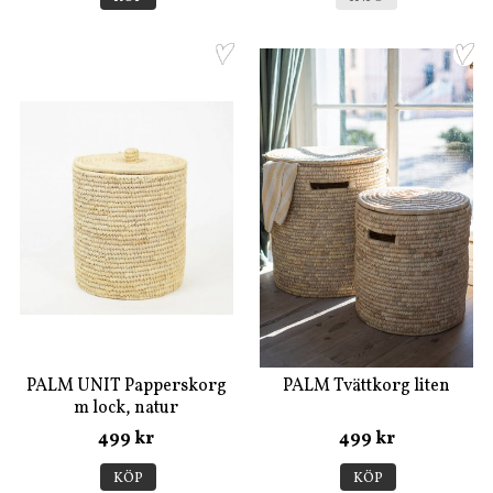
PALM UNIT Papperskorg
PALM Tvättkorg liten
m lock, natur
499 kr
499 kr
KÖP
KÖP