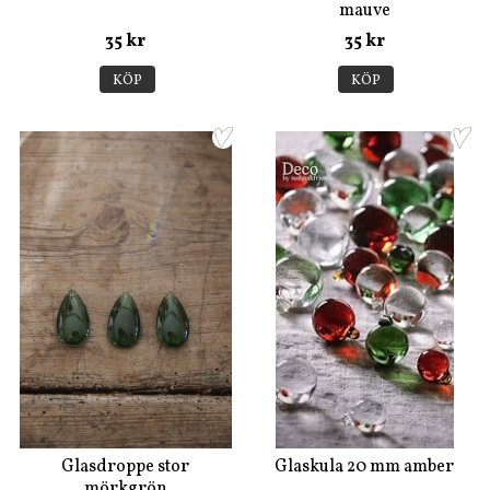
mauve
35 kr
35 kr
KÖP
KÖP
Glasdroppe stor
Glaskula 20 mm amber
mörkgrön