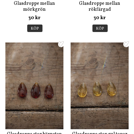
Glasdroppe mellan
Glasdroppe mellan
mörkgrön
rökfärgad
30 kr
30 kr
KÖP
KÖP