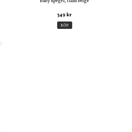
Baby spegel, clam beige
349 kr
KÖP