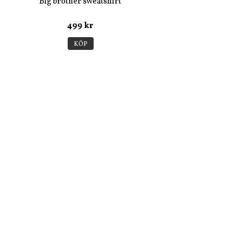
Big brother sweatshirt
499 kr
KÖP