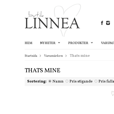
HEM
NYHETER
PRODUKTER
VARUM
Thats mine
Startsida
Varumärken
THATS MINE
Sortering:
Namn
Pris stigande
Pris fal