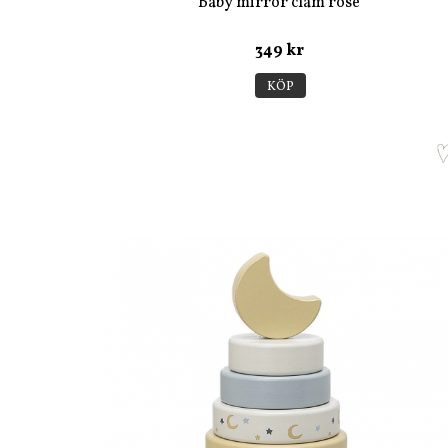
Baby mirror clam rose
349 kr
KÖP