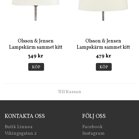
Olsson & Jensen
Olsson & Jensen
Lampskärm sammet kitt
Lampskärm sammet kitt
mellan
349 kr
479 kr
KÖP
KÖP
Till Kassan
KONTAKTA OSS
FÖLJ OSS
Butik Linnea
Facebook
Vikingsgatan 2
Instagram