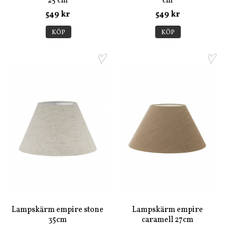
25 cm
cm
549 kr
549 kr
KÖP
KÖP
Lampskärm empire stone
Lampskärm empire
35cm
caramell 27cm