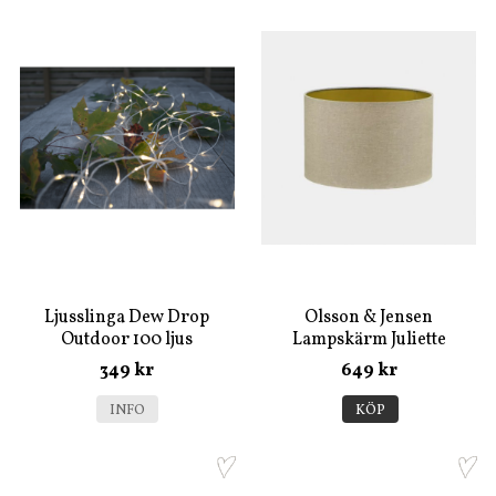
Ljusslinga Dew Drop
Olsson & Jensen
Outdoor 100 ljus
Lampskärm Juliette
natural H:25 Dia:38
349 kr
649 kr
INFO
KÖP