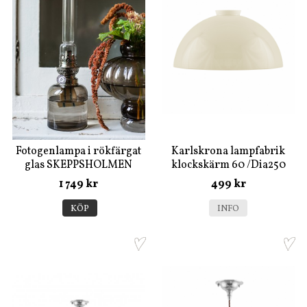
Fotogenlampa i rökfärgat
Karlskrona lampfabrik
glas SKEPPSHOLMEN
klockskärm 60 /Dia250
(Benvit)
1 749 kr
499 kr
KÖP
INFO