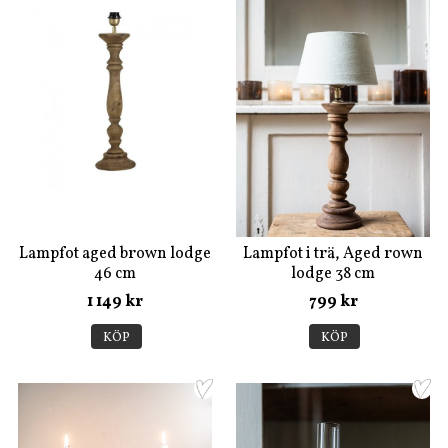
Lampfot aged brown lodge
Lampfot i trä, Aged rown
46 cm
lodge 38 cm
1 149 kr
799 kr
KÖP
KÖP