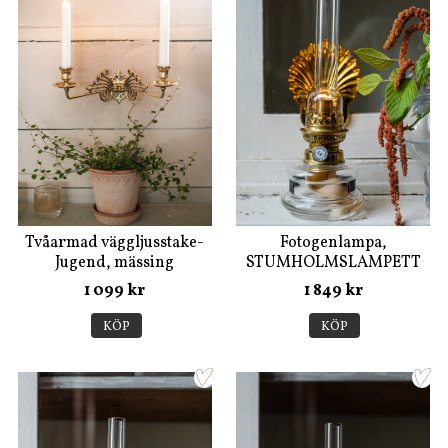
Tvåarmad väggljusstake-
Fotogenlampa,
Jugend, mässing
STUMHOLMSLAMPETT
1 099 kr
1 849 kr
KÖP
KÖP