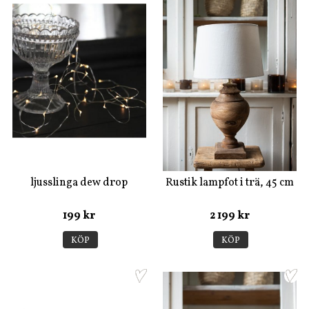
ljusslinga dew drop
Rustik lampfot i trä, 45 cm
199 kr
2 199 kr
KÖP
KÖP