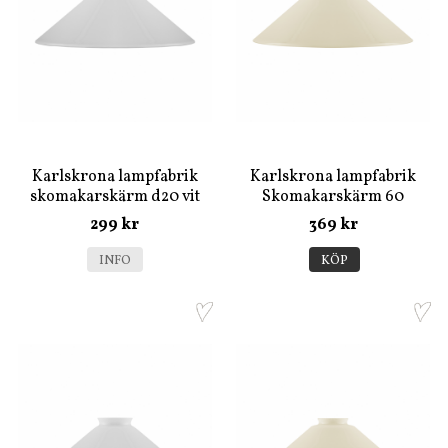
Karlskrona lampfabrik
Karlskrona lampfabrik
skomakarskärm d20 vit
Skomakarskärm 60
/Dia250 (Benvit)
299 kr
369 kr
INFO
KÖP