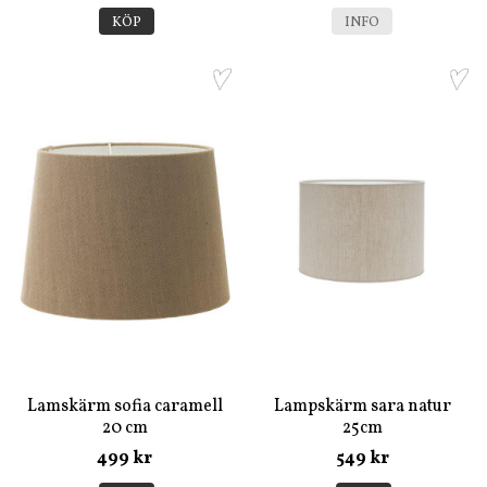
KÖP
INFO
Lamskärm sofia caramell
Lampskärm sara natur
20 cm
25cm
499 kr
549 kr