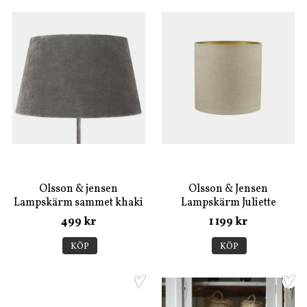
Olsson & jensen
Olsson & Jensen
Lampskärm sammet khaki
Lampskärm Juliette
XL
natural H:40 D: 40 cm
499 kr
1 199 kr
KÖP
KÖP