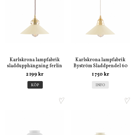
Karlskrona lampfabrik
Karlskrona lampfabrik
sladdupphängning ferlin
Byström Sladdpendel 60
mässing
(Mässing)
2 199 kr
1 750 kr
KÖP
INFO