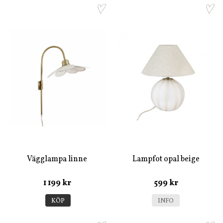
Vägglampa linne
Lampfot opal beige
1 199 kr
599 kr
KÖP
INFO