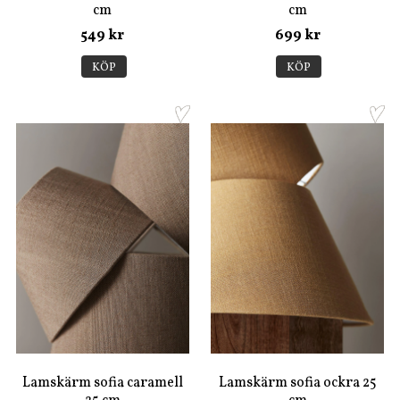
cm
cm
549 kr
699 kr
KÖP
KÖP
Lamskärm sofia caramell
Lamskärm sofia ockra 25