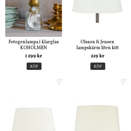
Fotogenlampa i klarglas
Olsson & Jensen
KOHOLMEN
lampskärm liten kitt
1 299 kr
229 kr
KÖP
KÖP