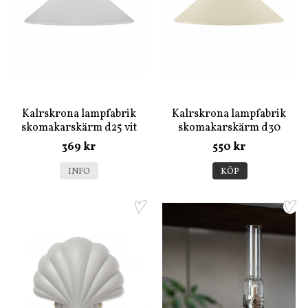
Kalrskrona lampfabrik
Kalrskrona lampfabrik
skomakarskärm d25 vit
skomakarskärm d30
benvit
369 kr
550 kr
INFO
KÖP