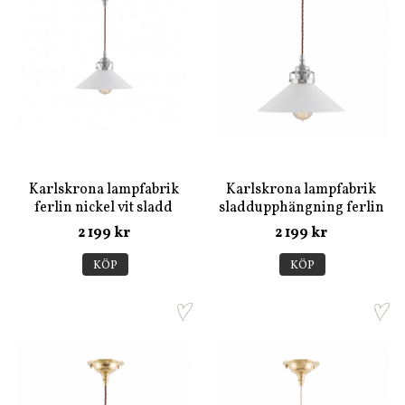
Karlskrona lampfabrik
Karlskrona lampfabrik
ferlin nickel vit sladd
sladdupphängning ferlin
nickel
2 199 kr
2 199 kr
KÖP
KÖP