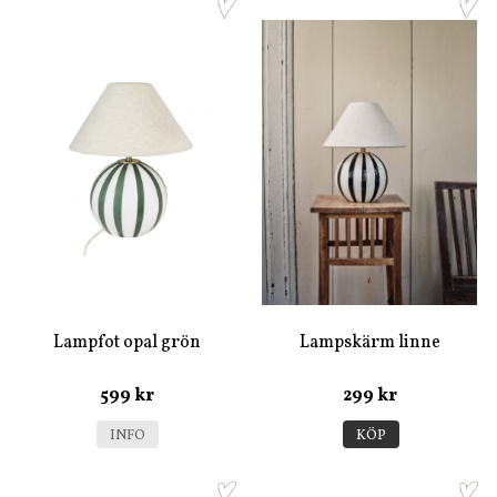
Lampfot opal grön
Lampskärm linne
599 kr
299 kr
INFO
KÖP