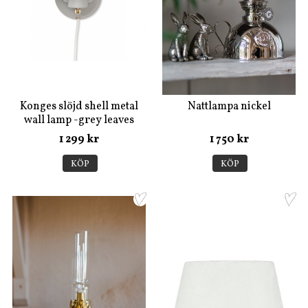
Konges slöjd shell metal
Nattlampa nickel
wall lamp -grey leaves
1 299 kr
1 750 kr
KÖP
KÖP