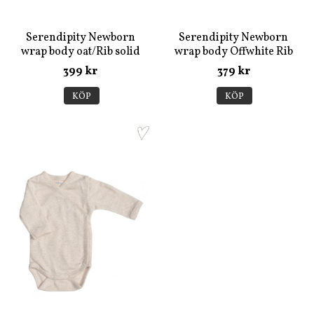
Serendipity Newborn
Serendipity Newborn
wrap body oat/Rib solid
wrap body Offwhite Rib
Pointelle
399 kr
379 kr
KÖP
KÖP