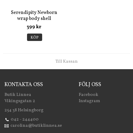
Serendipity Newborn
wrap body shell
399 kr
KÖP
Till Kassan
KONTAKTA OSS
FÖLJ OSS
Butik Linnea
Facebook
Vikingsgatan 2
Instagram
254 38 Helsingborg
042 - 244400
carolina@butiklinnea.se