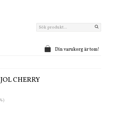
Din varukorg är tom!
KJOL CHERRY
1%)