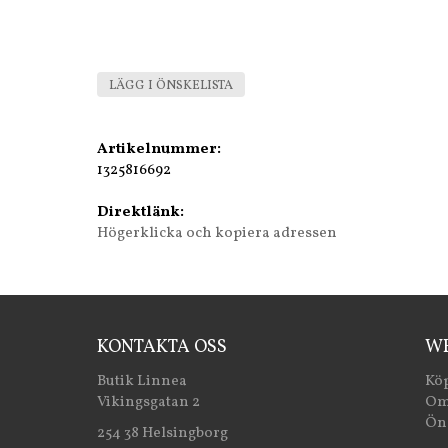
LÄGG I ÖNSKELISTA
Artikelnummer:
1325816692
Direktlänk:
Högerklicka och kopiera adressen
KONTAKTA OSS
WE
Butik Linnea
Köp
Vikingsgatan 2
Om
Öns
254 38 Helsingborg