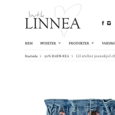
HEM
NYHETER
PRODUKTER
VARUM
Lil atelier jeanskjol c
Startsida
50% BARN-REA