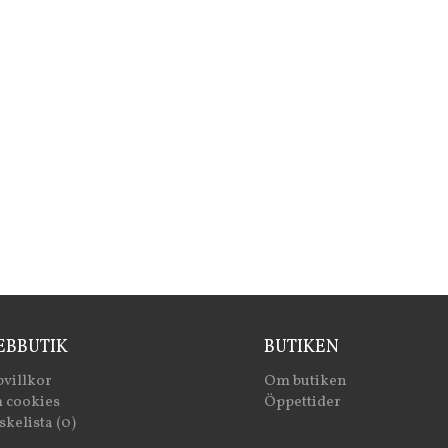
BBUTIK
BUTIKEN
villkor
Om butiken
 cookies
Öppettider
kelista (0)