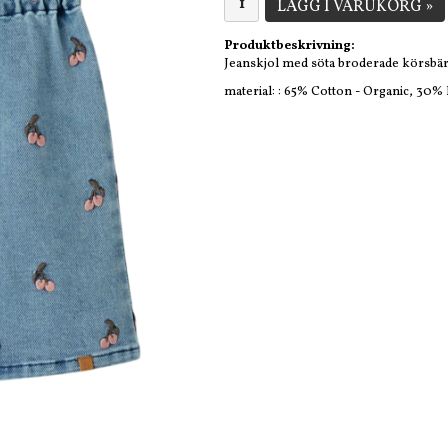
LÄGG I VARUKORG »
Produktbeskrivning:
Jeanskjol med söta broderade körsbär
material: : 65% Cotton - Organic, 30%