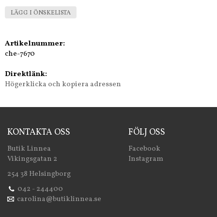
LÄGG I ÖNSKELISTA
Artikelnummer:
che-7670
Direktlänk:
Högerklicka och kopiera adressen
KONTAKTA OSS
FÖLJ OSS
Butik Linnea
Facebook
Vikingsgatan 2
Instagram
254 38 Helsingborg
042 - 244400
carolina@butiklinnea.se