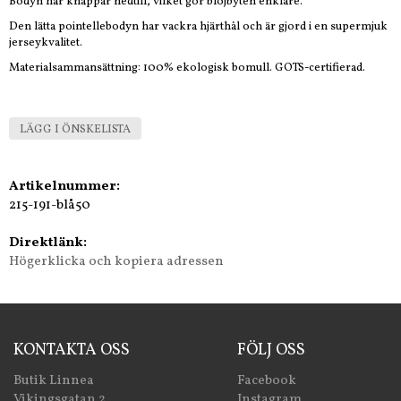
Bodyn har knappar nedtill, vilket gör blöjbyten enklare.
Den lätta pointellebodyn har vackra hjärthål och är gjord i en supermjuk
jerseykvalitet.
Materialsammansättning: 100% ekologisk bomull. GOTS-certifierad.
LÄGG I ÖNSKELISTA
Artikelnummer:
215-191-blå50
Direktlänk:
Högerklicka och kopiera adressen
KONTAKTA OSS
FÖLJ OSS
Butik Linnea
Facebook
Vikingsgatan 2
Instagram