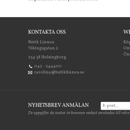
KONTAKTA OSS
WE
Butik Linnea
Köp
Vikingsgatan 2
Om
Öns
254 38 Helsingborg
042 - 244400
carolina@butiklinnea.se
NYHETSBREV ANMÄLAN
De uppgifter du matar in kommer endast användas till våra