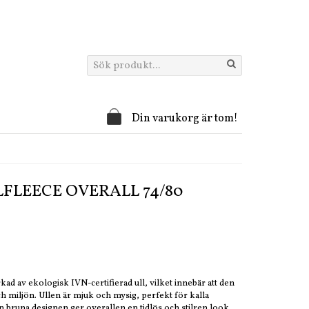
Din varukorg är tom!
FLEECE OVERALL 74/80
rkad av ekologisk IVN-certifierad ull, vilket innebär att den
 miljön. Ullen är mjuk och mysig, perfekt för kalla
en bruna designen ger overallen en tidlös och stilren look,