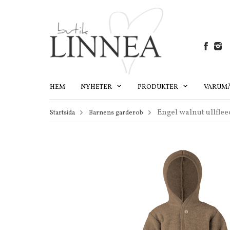
HEM
NYHETER
PRODUKTER
VARUM
Engel walnut ullflee
Startsida
Barnens garderob