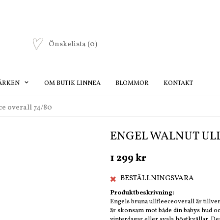
Önskelista
(0)
ÄRKEN
OM BUTIK LINNEA
BLOMMOR
KONTAKT
ce overall 74/80
ENGEL WALNUT ULL
1 299 kr
BESTÄLLNINGSVARA
Produktbeskrivning:
Engels bruna ullfleeceoverall är tillve
är skonsam mot både din babys hud och
vinterdagar eller svala höstkvällar. D