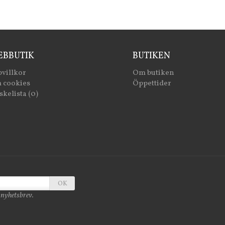
BBUTIK
BUTIKEN
villkor
Om butiken
 cookies
Öppettider
kelista (0)
OK
 nyhetsbrev.