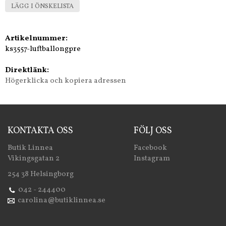
LÄGG I ÖNSKELISTA
Artikelnummer:
ks3557-luftballongpre
Direktlänk:
Högerklicka och kopiera adressen
KONTAKTA OSS
FÖLJ OSS
Butik Linnea
Facebook
Vikingsgatan 2
Instagram
254 38 Helsingborg
042 - 244400
carolina@butiklinnea.se