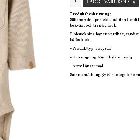
LÄGG I VARUKORG »
Produktbeskrivning:
Sätt ihop den perfekta outfiten för di
bekväm och trendig look.
Ribbstickning har ett vertikalt, randi
tidlös look.
- Produkttyp: Bodysuit
- Halsringning: Rund halsringning
- Ärm: Långärmad
Sammansättning: 57 % ekologisk bomul