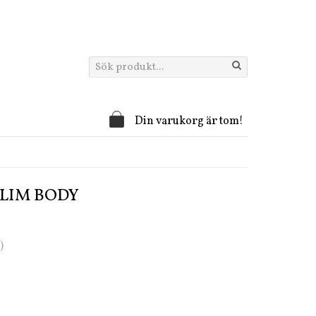
Din varukorg är tom!
SLIM BODY
)