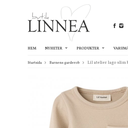
HEM
NYHETER
PRODUKTER
VARUM
Lil atelier lago slim
Startsida
Barnens garderob