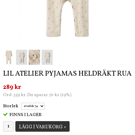
LIL ATELIER PYJAMAS HELDRÄKT RUA
289 kr
Ord. 359 kr. Du sparar 70 kr (19%)
Storlek
FINNS I LAGER
LÄGG I VARUKORG »