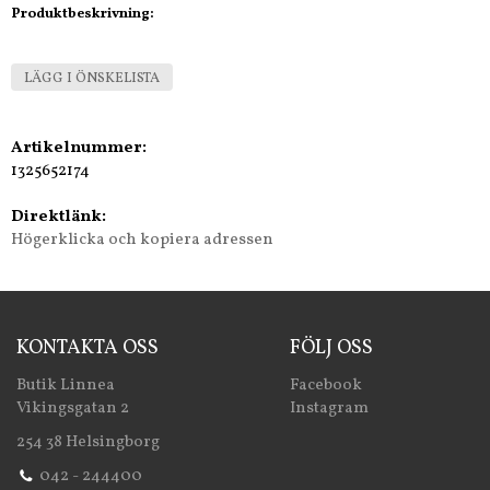
Produktbeskrivning:
LÄGG I ÖNSKELISTA
Artikelnummer:
1325652174
Direktlänk:
Högerklicka och kopiera adressen
KONTAKTA OSS
FÖLJ OSS
Butik Linnea
Facebook
Vikingsgatan 2
Instagram
254 38 Helsingborg
042 - 244400