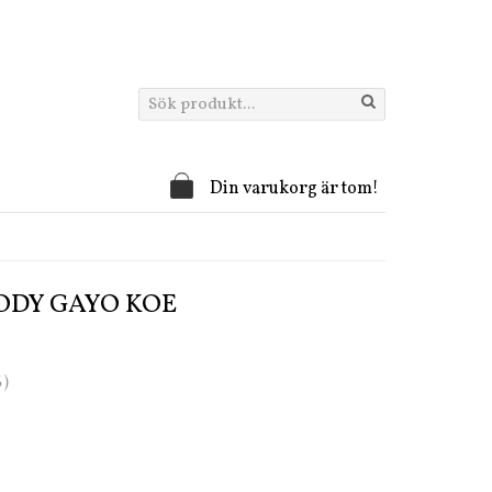
Din varukorg är tom!
BODY GAYO KOE
%)