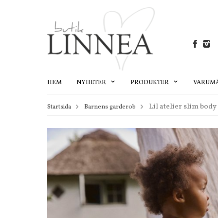
HEM
NYHETER
PRODUKTER
VARUM
Lil atelier slim bod
Startsida
Barnens garderob