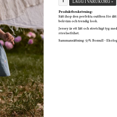
LÄGG I VARUKORG »
Produktbeskrivning:
Sätt ihop den perfekta outfiten för di
bekväm och trendig look.
Jersey är ett lätt och stretchigt tyg 
rörelsefrihet.
Sammansättning: 57% Bomull - Ekolog