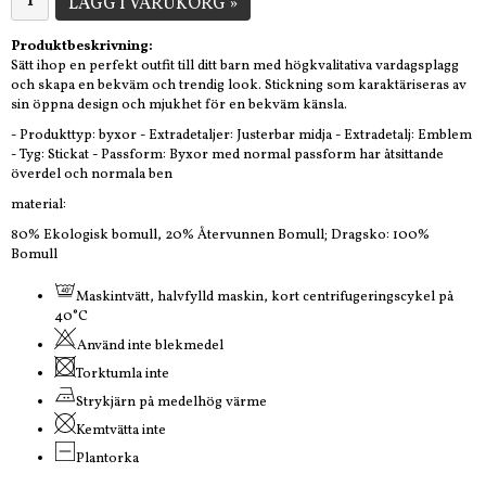
LÄGG I VARUKORG »
Produktbeskrivning:
Sätt ihop en perfekt outfit till ditt barn med högkvalitativa vardagsplagg
och skapa en bekväm och trendig look. Stickning som karaktäriseras av
sin öppna design och mjukhet för en bekväm känsla.
- Produkttyp: byxor - Extradetaljer: Justerbar midja - Extradetalj: Emblem
- Tyg: Stickat - Passform: Byxor med normal passform har åtsittande
överdel och normala ben
material:
80% Ekologisk bomull, 20% Återvunnen Bomull; Dragsko: 100%
Bomull
Maskintvätt, halvfylld maskin, kort centrifugeringscykel på
40°C
Använd inte blekmedel
Torktumla inte
Strykjärn på medelhög värme
Kemtvätta inte
Plantorka