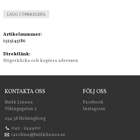
LÄGG I ÖNSKELISTA
Artikelnummer:
1325143186
Direktlänk:
Högerklicka och kopiera adressen
KONTAKTA OSS
FÖLJ OSS
Butik Linnea
Facebook
Vikingsgatan 2
Instagram
254 38 Helsingborg
042 - 244400
carolina@butiklinnea.se