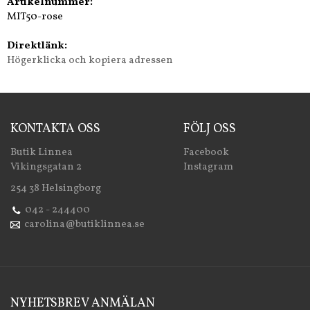
Artikelnummer:
MIT50-rose
Direktlänk:
Högerklicka och kopiera adressen
KONTAKTA OSS
FÖLJ OSS
Butik Linnea
Facebook
Vikingsgatan 2
Instagram
254 38 Helsingborg
042 - 244400
carolina@butiklinnea.se
NYHETSBREV ANMÄLAN