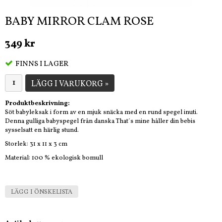
BABY MIRROR CLAM ROSE
349 kr
FINNS I LAGER
LÄGG I VARUKORG »
Produktbeskrivning:
Söt babyleksak i form av en mjuk snäcka med en rund spegel inuti.
Denna gulliga babyspegel från danska That´s mine håller din bebis
sysselsatt en härlig stund.
Storlek: 31 x 11 x 3 cm
Material: 100 % ekologisk bomull
LÄGG I ÖNSKELISTA