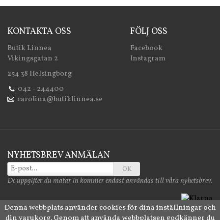
KONTAKTA OSS
FÖLJ OSS
Butik Linnea
Facebook
Vikingsgatan 2
Instagram
254 38 Helsingborg
042 - 244400
carolina@butiklinnea.se
NYHETSBREV ANMÄLAN
OK
De uppgifter du matar in kommer endast användas till våra nyhetsbrev.
Denna webbplats använder cookies för dina inställningar och
din varukorg. Genom att använda webbplatsen godkänner du