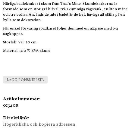
Härliga badleksaker i skum från That´s Mine. Skumleksakerna är
formade som en stor grå blåval, två skummiga vågstänk, en liten måne
och tre bollar. Används de inte i badet är de helt ljuvliga att ställa på en
hylla som dekoration.
För enkel förvaring i badkaret följer den med en nätpåse med två
sugkoppar.
Storlek: Val: 20 cm
Material: 100 % EVA-skum
LÄGG I ÖNSKELISTA
Artikelnummer:
013408
Direktlänk:
Högerklicka och kopiera adressen