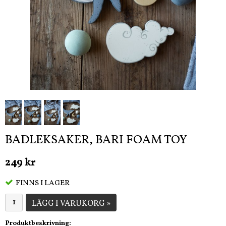
BADLEKSAKER, BARI FOAM TOY
249 kr
FINNS I LAGER
LÄGG I VARUKORG »
Produktbeskrivning: