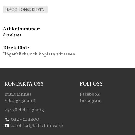
LÄGG I ÖNSKELISTA
Artikelnummer:
82065157
Direktlänk:
Högerklicka och kopiera adressen
KONTAKTA OSS
FÖLJ OSS
Butik Linnea
Facebook
Vikingsgatan 2
Instagram
254 38 Helsingborg
042 - 244400
carolina@butiklinnea.se