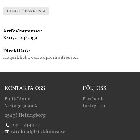
LÄGG I ÖNSKELISTA
Artikelnummer:
KS1170-topanga
Direktlänk:
Högerklicka och kopiera adressen
KONTAKTA OSS
FÖLJ OSS
Butik Linnea
Facebook
Vikingsgatan 2
Instagram
254 38 Helsingborg
042 - 244400
carolina@butiklinnea.se