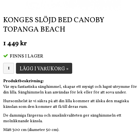
KONGES SLÖJD BED CANOBY
TOPANGA BEACH
1 449 kr
FINNS I LAGER
LÄGG I VARUKORG »
Produktbeskrivning:
Vår nya fantastiska sänghimmel, skapar ett mysigt och lugnt utrymme för
din lilla. Sänghimmeln kan användas för lek eller för att sova under.
Hursomhelst är vi säkra på att din lilla kommer att älska den magiska
känslan som den kommer att få till deras rum.
De dammiga färgerna och muslinkvaliteten ger sänghimmeln ett
molnliknande känsla.
Mått:300 cm (diameter 50 cm).