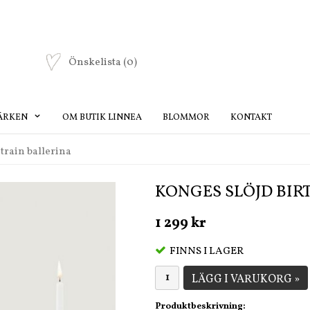
Önskelista
(0)
ÄRKEN
OM BUTIK LINNEA
BLOMMOR
KONTAKT
train ballerina
KONGES SLÖJD BIR
1 299 kr
FINNS I LAGER
LÄGG I VARUKORG »
Produktbeskrivning: