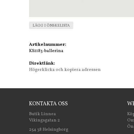
LÄGG I ÖNSKELISTA
Artikelnummer:
KS1183-ballerina
Direktlänk:
Högerklicka och kopiera adressen
KONTAKTA OSS
WE
Butik Linnea
Köp
Vikingsgatan 2
Om
Öns
254 38 Helsingborg