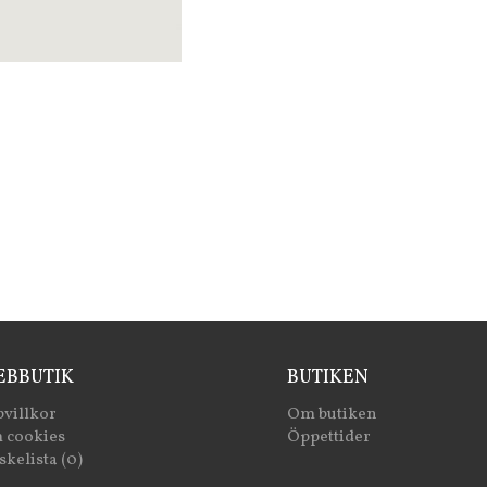
BBUTIK
BUTIKEN
villkor
Om butiken
 cookies
Öppettider
kelista (0)