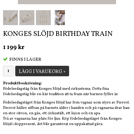
KONGES SLÖJD BIRTHDAY TRAIN
1 199 kr
FINNS I LAGER
LÄGG I VARUKORG »
Produktbeskrivning:
Födelsedagståg från Konges Slöjd med cirkustema. Detta fina
födelsedagståg blir en kär tradition att ta fram när barnen fyller år.
Födelsedagståget från Konges Slöjd har fem vagnar som styrs av Pierrot.
Pierrot håller siffran på barnets ålder i handen och på vagnarna drar han
en stor citron, en gås, ett cirkustält, ett lejon och en apa.
Två av vagnarna har plats för ljus. Köp födelsedagståget från Konges
Slöjd i doppresent, det blir garanterat en uppskattad gåva.