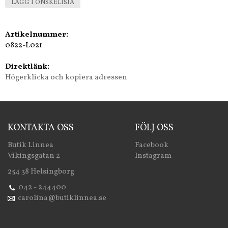
LÄGG I ÖNSKELISTA
Artikelnummer:
0822-L021
Direktlänk:
Högerklicka och kopiera adressen
KONTAKTA OSS
FÖLJ OSS
Butik Linnea
Facebook
Vikingsgatan 2
Instagram
254 38 Helsingborg
042 - 244400
carolina@butiklinnea.se