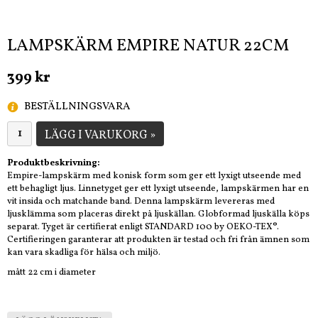
LAMPSKÄRM EMPIRE NATUR 22CM
399 kr
BESTÄLLNINGSVARA
LÄGG I VARUKORG »
Produktbeskrivning:
Empire-lampskärm med konisk form som ger ett lyxigt utseende med
ett behagligt ljus. Linnetyget ger ett lyxigt utseende, lampskärmen har en
vit insida och matchande band. Denna lampskärm levereras med
ljusklämma som placeras direkt på ljuskällan. Globformad ljuskälla köps
separat. Tyget är certifierat enligt STANDARD 100 by OEKO-TEX®.
Certifieringen garanterar att produkten är testad och fri från ämnen som
kan vara skadliga för hälsa och miljö.
mått 22 cm i diameter