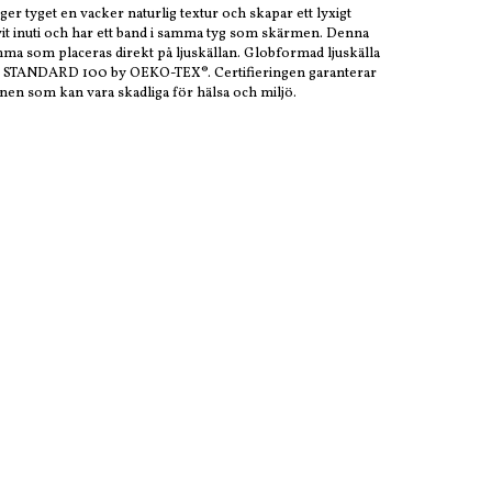
r tyget en vacker naturlig textur och skapar ett lyxigt
vit inuti och har ett band i samma tyg som skärmen. Denna
ma som placeras direkt på ljuskällan. Globformad ljuskälla
ligt STANDARD 100 by OEKO-TEX®. Certifieringen garanterar
mnen som kan vara skadliga för hälsa och miljö.