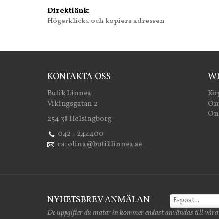
Direktlänk:
Högerklicka och kopiera adressen
KONTAKTA OSS
WE
Butik Linnea
Köp
Vikingsgatan 2
Om
Öns
254 38 Helsingborg
042 - 244400
carolina@butiklinnea.se
NYHETSBREV ANMÄLAN
De uppgifter du matar in kommer endast användas till våra