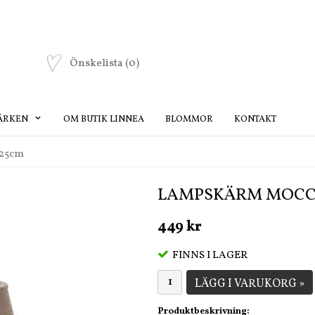
Önskelista
(0)
ÄRKEN
OM BUTIK LINNEA
BLOMMOR
KONTAKT
25cm
LAMPSKÄRM MOCC
449 kr
FINNS I LAGER
LÄGG I VARUKORG »
Produktbeskrivning: