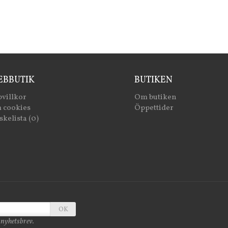
BBUTIK
BUTIKEN
villkor
Om butiken
 cookies
Öppettider
kelista (0)
OK
 nyhetsbrev.