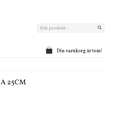
Din varukorg är tom!
A 25CM