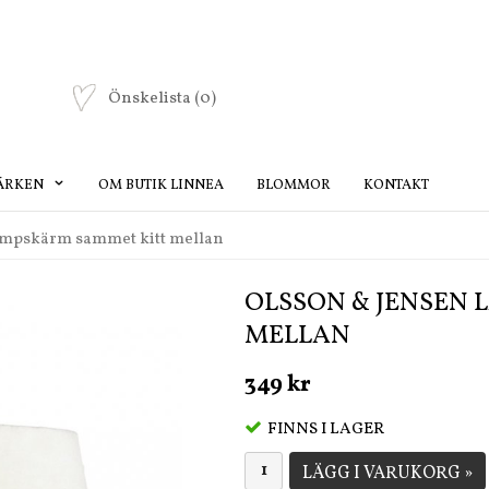
Önskelista
(0)
ÄRKEN
OM BUTIK LINNEA
BLOMMOR
KONTAKT
ampskärm sammet kitt mellan
OLSSON & JENSEN
MELLAN
349 kr
FINNS I LAGER
LÄGG I VARUKORG »