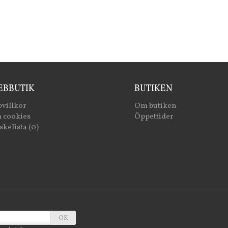
BBUTIK
BUTIKEN
villkor
Om butiken
 cookies
Öppettider
kelista (0)
OK