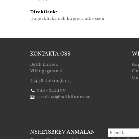
Direktlänk:
Högerklicka och kopiera adressen
KONTAKTA OSS
WE
Butik Linnea
Köp
Vikingsgatan 2
Om
Öns
254 38 Helsingborg
042 - 244400
carolina@butiklinnea.se
NYHETSBREV ANMÄLAN