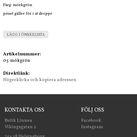
Färg: mörkgrön
priset gäller för 1 st droppe
LÄGG I ÖNSKELISTA
Artikelnummer:
03-mökgrön
Direktlänk:
Högerklicka och kopiera adressen
KONTAKTA OSS
FÖLJ OSS
Butik Linnea
Facebook
Vikingsgatan 2
Instagram
254 38 Helsingborg