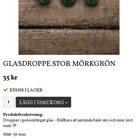
GLASDROPPE STOR MÖRKGRÖN
35 kr
FINNS I LAGER
LÄGG I VARUKORG »
Produktbeskrivning:
Droppar i genomfärgat glas - Hållbara att använda både ute och inne året
runt. 💚
Mått: 38 mm