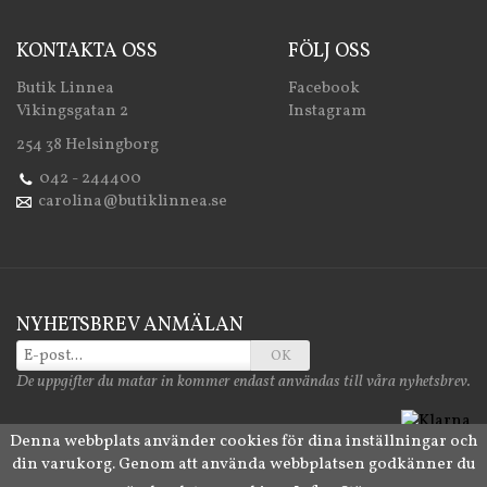
KONTAKTA OSS
FÖLJ OSS
Butik Linnea
Facebook
Vikingsgatan 2
Instagram
254 38 Helsingborg
042 - 244400
carolina@butiklinnea.se
NYHETSBREV ANMÄLAN
OK
De uppgifter du matar in kommer endast användas till våra nyhetsbrev.
Denna webbplats använder cookies för dina inställningar och
din varukorg. Genom att använda webbplatsen godkänner du
Drift & produktion:
Wikinggruppen