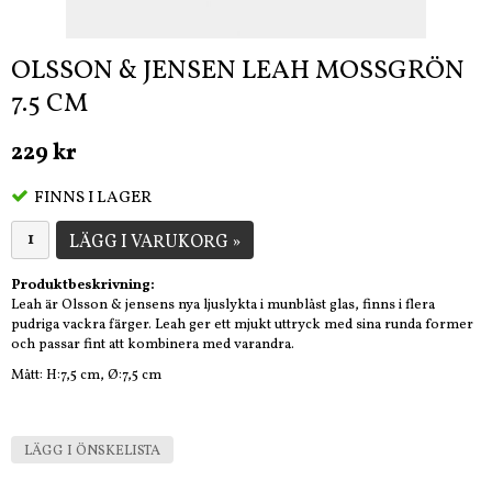
OLSSON & JENSEN LEAH MOSSGRÖN
7.5 CM
229 kr
FINNS I LAGER
LÄGG I VARUKORG »
Produktbeskrivning:
Leah är Olsson & jensens nya ljuslykta i munblåst glas, finns i flera
pudriga vackra färger. Leah ger ett mjukt uttryck med sina runda former
och passar fint att kombinera med varandra.
Mått: H:7,5 cm, Ø:7,5 cm
LÄGG I ÖNSKELISTA