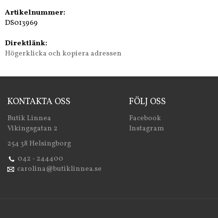
Artikelnummer:
DS013969
Direktlänk:
Högerklicka och kopiera adressen
KONTAKTA OSS
FÖLJ OSS
Butik Linnea
Facebook
Vikingsgatan 2
Instagram
254 38 Helsingborg
042 - 244400
carolina@butiklinnea.se