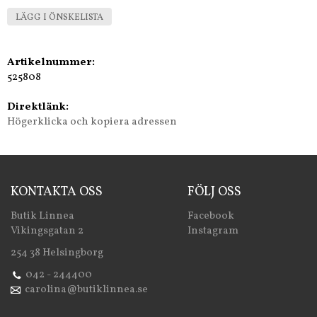
LÄGG I ÖNSKELISTA
Artikelnummer:
525808
Direktlänk:
Högerklicka och kopiera adressen
KONTAKTA OSS
FÖLJ OSS
Butik Linnea
Facebook
Vikingsgatan 2
Instagram
254 38 Helsingborg
042 - 244400
carolina@butiklinnea.se