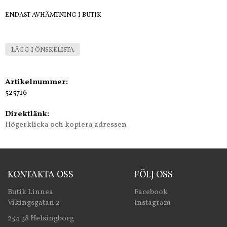
ENDAST AVHÄMTNING I BUTIK
LÄGG I ÖNSKELISTA
Artikelnummer:
525716
Direktlänk:
Högerklicka och kopiera adressen
KONTAKTA OSS
FÖLJ OSS
Butik Linnea
Facebook
Vikingsgatan 2
Instagram
254 38 Helsingborg