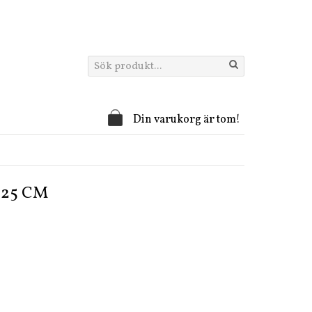
Din varukorg är tom!
25 CM