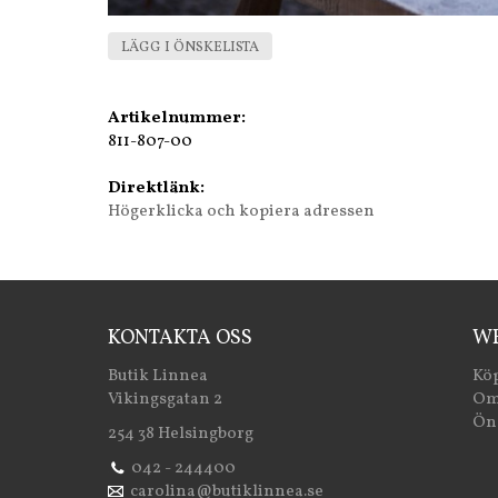
LÄGG I ÖNSKELISTA
Artikelnummer:
811-807-00
Direktlänk:
Högerklicka och kopiera adressen
KONTAKTA OSS
WE
Butik Linnea
Köp
Vikingsgatan 2
Om
Öns
254 38 Helsingborg
042 - 244400
carolina@butiklinnea.se