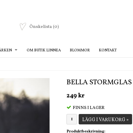
Önskelista
(0)
ÄRKEN
OM BUTIK LINNEA
BLOMMOR
KONTAKT
BELLA STORMGLAS 
249 kr
FINNS I LAGER
LÄGG I VARUKORG »
Produktbeskrivning: