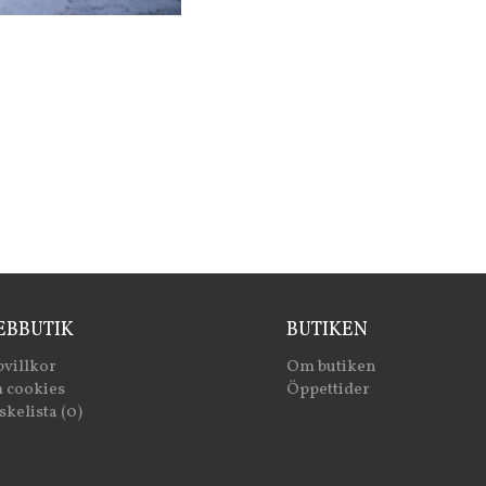
BBUTIK
BUTIKEN
villkor
Om butiken
 cookies
Öppettider
kelista (0)