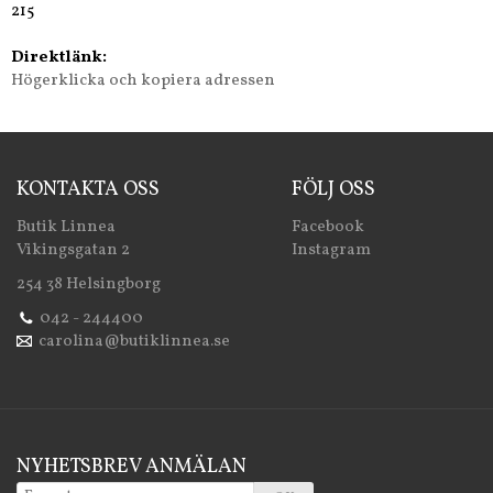
215
Direktlänk:
Högerklicka och kopiera adressen
KONTAKTA OSS
FÖLJ OSS
Butik Linnea
Facebook
Vikingsgatan 2
Instagram
254 38 Helsingborg
042 - 244400
carolina@butiklinnea.se
NYHETSBREV ANMÄLAN