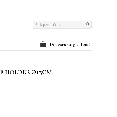
Din varukorg är tom!
E HOLDER Ø13CM