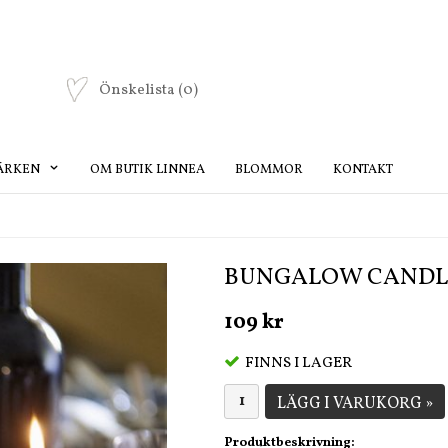
Önskelista
(0)
ÄRKEN
OM BUTIK LINNEA
BLOMMOR
KONTAKT
BUNGALOW CANDL
109 kr
FINNS I LAGER
LÄGG I VARUKORG »
Produktbeskrivning: