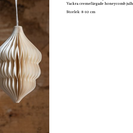
Vackra cremefärgade honeycomb julhä
Storlek: 8-10 cm