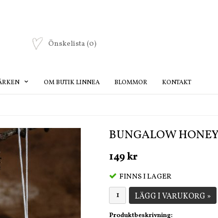
Önskelista
(0)
ÄRKEN
OM BUTIK LINNEA
BLOMMOR
KONTAKT
BUNGALOW HONEYC
149 kr
FINNS I LAGER
LÄGG I VARUKORG »
Produktbeskrivning: