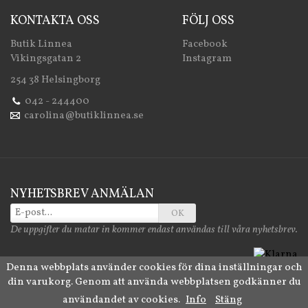
KONTAKTA OSS
FÖLJ OSS
Butik Linnea
Facebook
Vikingsgatan 2
Instagram
254 38 Helsingborg
042 - 244400
carolina@butiklinnea.se
NYHETSBREV ANMÄLAN
OK
De uppgifter du matar in kommer endast användas till våra nyhetsbrev.
Denna webbplats använder cookies för dina inställningar och
din varukorg. Genom att använda webbplatsen godkänner du
Drift & produktion:
Wikinggruppen
användandet av cookies.
Info
Stäng