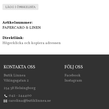
LÄGG I ÖNSKELISTA
Artikelnummer:
PAPERCARO-S-LINEN
Direktlänk:
Högerklicka och kopiera adressen
KONTAKTA OSS
FÖLJ OSS
Butik Linnea
Facebook
Vikingsgatan 2
Instagram
254 38 Helsingborg
042 - 244400
carolina@butiklinnea.se