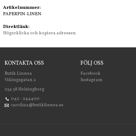
Artikelnummer:
PAPERPIN-LINEN
Direktlänk:
Högerklicka och kopiera adressen
KONTAKTA OSS
FÖLJ OSS
Butik Linnea
Facebook
Vikingsgatan 2
Instagram
254 38 Helsingborg
042 - 244400
carolina@butiklinnea.se