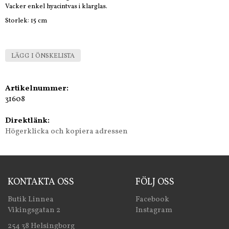
Vacker enkel hyacintvas i klarglas.
Storlek: 15 cm
LÄGG I ÖNSKELISTA
Artikelnummer:
31608
Direktlänk:
Högerklicka och kopiera adressen
KONTAKTA OSS
FÖLJ OSS
Butik Linnea
Facebook
Vikingsgatan 2
Instagram
254 38 Helsingborg