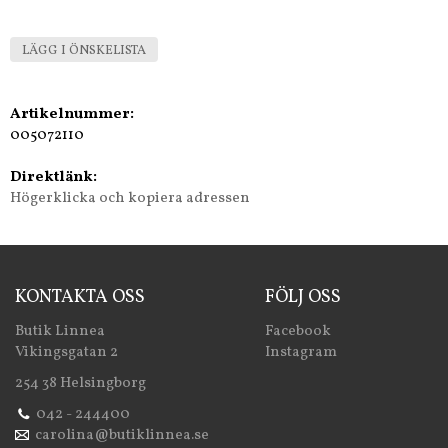
LÄGG I ÖNSKELISTA
Artikelnummer:
005072110
Direktlänk:
Högerklicka och kopiera adressen
KONTAKTA OSS
FÖLJ OSS
Butik Linnea
Facebook
Vikingsgatan 2
Instagram
254 38 Helsingborg
042 - 244400
carolina@butiklinnea.se