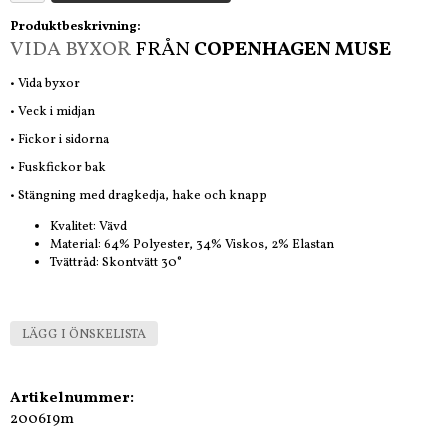
Produktbeskrivning:
VIDA BYXOR
FRÅN
COPENHAGEN MUSE
• Vida byxor
• Veck i midjan
• Fickor i sidorna
• Fuskfickor bak
• Stängning med dragkedja, hake och knapp
Kvalitet: Vävd
Material: 64% Polyester, 34% Viskos, 2% Elastan
Tvättråd: Skontvätt 30°
LÄGG I ÖNSKELISTA
Artikelnummer:
200619m