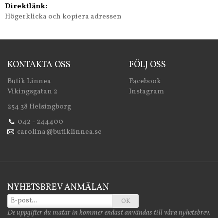
Direktlänk:
Högerklicka och kopiera adressen
KONTAKTA OSS
FÖLJ OSS
Butik Linnea
Facebook
Vikingsgatan 2
Instagram
254 38 Helsingborg
042 - 244400
carolina@butiklinnea.se
NYHETSBREV ANMÄLAN
OK
De uppgifter du matar in kommer endast användas till våra nyhetsbrev.