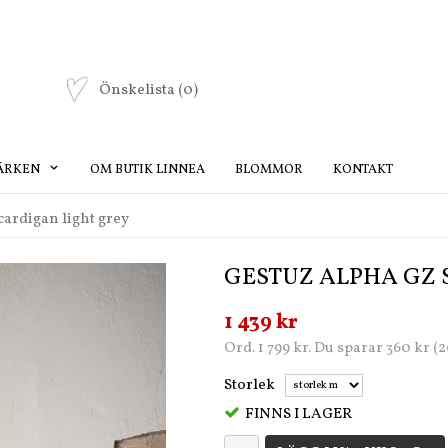
Önskelista
(0)
ÄRKEN
OM BUTIK LINNEA
BLOMMOR
KONTAKT
cardigan light grey
GESTUZ ALPHA GZ 
1 439 kr
Ord. 1 799 kr. Du sparar 360 kr (
Storlek
FINNS I LAGER