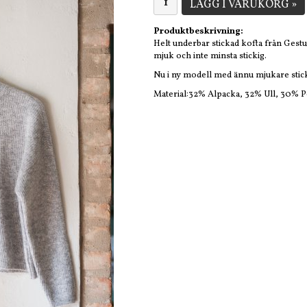
LÄGG I VARUKORG »
Produktbeskrivning:
Helt underbar stickad kofta från Gestuz
mjuk och inte minsta stickig.
Nu i ny modell med ännu mjukare stic
Material:32% Alpacka, 32% Ull, 30% P