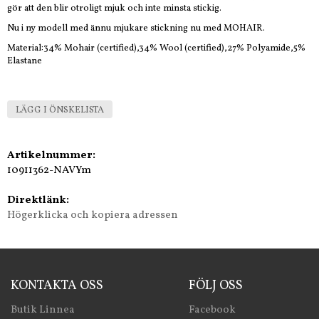
gör att den blir otroligt mjuk och inte minsta stickig.
Nu i ny modell med ännu mjukare stickning nu med MOHAIR.
Material:34% Mohair (certified),34% Wool (certified),27% Polyamide,5%
Elastane
LÄGG I ÖNSKELISTA
Artikelnummer:
10911362-NAVYm
Direktlänk:
Högerklicka och kopiera adressen
KONTAKTA OSS
FÖLJ OSS
Butik Linnea
Facebook