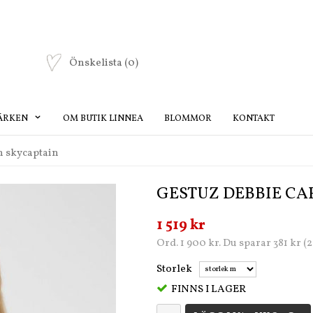
Önskelista
(0)
ÄRKEN
OM BUTIK LINNEA
BLOMMOR
KONTAKT
n skycaptain
GESTUZ DEBBIE CA
1 519 kr
Ord. 1 900 kr. Du sparar 381 kr (
Storlek
FINNS I LAGER