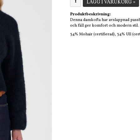
LÄGG I VARUKORG »
Produktbeskrivning:
Denna damkofta har avslappnad passfo
och fåll ger komfort och modern stil. 
34% Mohair (certifierad), 34% Ull (cer