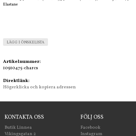
Elastane
LÄGG I ÖNSKELISTA
Artikelnummer:
10910475-charcs
Direktlänk:
Högerklicka och kopiera adressen
KONTAKTA OSS
FÖLJ OSS
Butik Linnea
Facebook
Vikingsgatan 2
Instagram