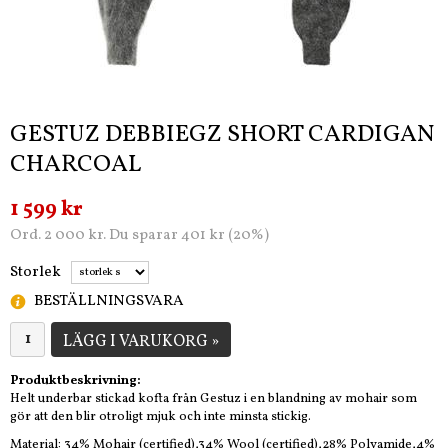
GESTUZ DEBBIEGZ SHORT CARDIGAN
CHARCOAL
1 599 kr
Ord. 2 000 kr. Du sparar 401 kr (20%)
Storlek
BESTÄLLNINGSVARA
LÄGG I VARUKORG »
Produktbeskrivning:
Helt underbar stickad kofta från Gestuz i en blandning av mohair som
gör att den blir otroligt mjuk och inte minsta stickig.
Material: 34% Mohair (certified),34% Wool (certified),28% Polyamide,4%