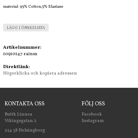
material: 95% Cotton,5% Elastane
LÄGG I ÖNSKELISTA
Artikelnummer:
10910147-rainm
Direktlänk:
Högerklicka och kopiera adressen
KONTAKTA OSS
FÖLJ OSS
Butik Linnea
Facebook
Vikingsgatan 2
Instagram
254 38 Helsingborg