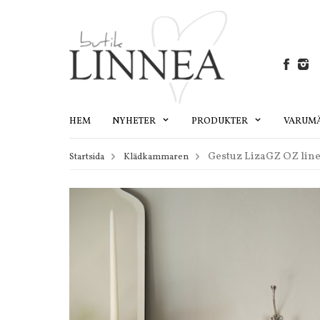
HEM
NYHETER
PRODUKTER
VARUM
Gestuz LizaGZ OZ line
Startsida
Klädkammaren