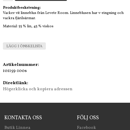
Produktbeskrivning:
Vacker vit linneblus från Levete Room. Linneblusen har v-ringning och
vackra fjärilsärmar.
Material: 55 % lin, 45 % viskos
LÄGG I ÖNSKELISTA
Artikelnummer:
101159-100s
Direktlänk:
Högerklicka och kopiera adressen
KONTAKTA OSS
FÖLJ OSS
Butik Linnea
Facebook