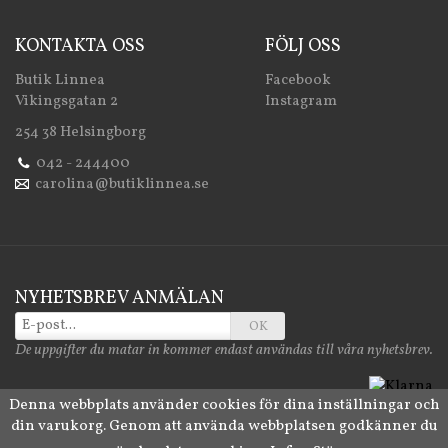
KONTAKTA OSS
FÖLJ OSS
Butik Linnea
Facebook
Vikingsgatan 2
Instagram
254 38 Helsingborg
042 - 244400
carolina@butiklinnea.se
NYHETSBREV ANMÄLAN
OK
De uppgifter du matar in kommer endast användas till våra nyhetsbrev.
Denna webbplats använder cookies för dina inställningar och
din varukorg. Genom att använda webbplatsen godkänner du
Drift & produktion:
Wikinggruppen