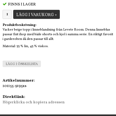
FINNS I LAGER
LÄGG I VARUKORG »
Produktbeskrivning:
Vacker beige topp i linneblandning från Levete Room. Denna linneblus
passar fint ihop med både shorts och kjol i samma serie. En riktigt favorit
i garderoben då den passar till allt.
Material: 55 % lin, 45 % viskos.
LÄGG I ÖNSKELISTA
Artikelnummer:
101155-9195xs
Direktlänk:
Högerklicka och kopiera adressen