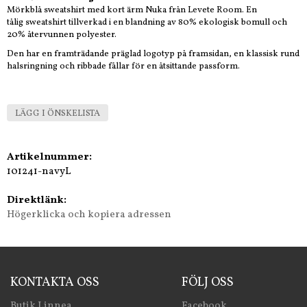
Mörkblå sweatshirt med kort ärm Nuka från Levete Room. En
tålig sweatshirt tillverkad i en blandning av 80% ekologisk bomull och
20% återvunnen polyester.
Den har en framträdande präglad logotyp på framsidan, en klassisk rund
halsringning och ribbade fållar för en åtsittande passform.
LÄGG I ÖNSKELISTA
Artikelnummer:
101241-navyL
Direktlänk:
Högerklicka och kopiera adressen
KONTAKTA OSS
FÖLJ OSS
Butik Linnea
Facebook