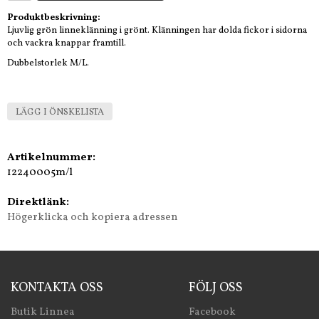
Produktbeskrivning:
Ljuvlig grön linneklänning i grönt. Klänningen har dolda fickor i sidorna
och vackra knappar framtill.
Dubbelstorlek M/L.
LÄGG I ÖNSKELISTA
Artikelnummer:
12240005m/l
Direktlänk:
Högerklicka och kopiera adressen
KONTAKTA OSS
FÖLJ OSS
Butik Linnea
Facebook