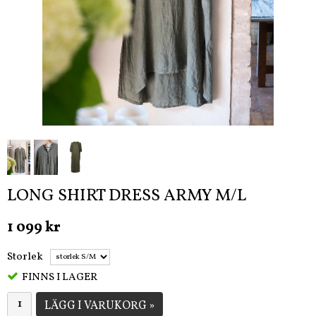
LONG SHIRT DRESS ARMY M/L
1 099 kr
Storlek
FINNS I LAGER
LÄGG I VARUKORG »